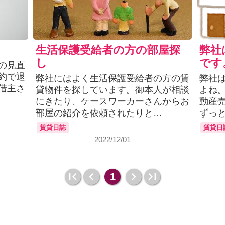
生活保護受給者の方の部屋探
弊社
し
です
の見直
約で退
弊社にはよく生活保護受給者の方の賃
弊社
借主さ
貸物件を探しています。御本人が相談
よね
にきたり、ケースワーカーさんからお
動産
部屋の紹介を依頼されたりと…
ずっ
賃貸日誌
賃貸日
2022/12/01
1