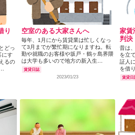
借り
空室のある大家さんへ
家賃
判決
毎年、1月にから賃貸業は忙しくなっ
て3月までが繁忙期になりますね。転
とどっ
昔は
勤や就職のお客様や坂戸・鶴ヶ島界隈
耳にす
を立
は大学も多いので地方の新入生…
えるの
証人
…
を借
賃貸日誌
2023/01/23
賃貸日