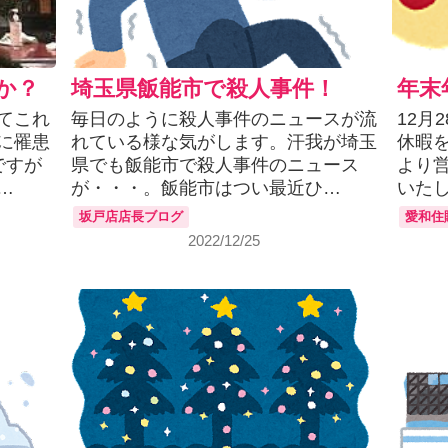
か？
埼玉県飯能市で殺人事件！
年末
てこれ
毎日のように殺人事件のニュースが流
12月
に罹患
れている様な気がします。汗我が埼玉
休暇
ですが
県でも飯能市で殺人事件のニュース
より
…
が・・・。飯能市はつい最近ひ…
いた
坂戸店店長ブログ
愛和住
2022/12/25