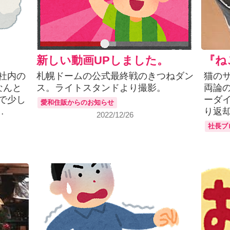
新しい動画UPしました。
『ね
社内の
札幌ドームの公式最終戦のきつねダン
猫の
なんと
ス。ライトスタンドより撮影。
両論
で少し
ーダイ
愛和住販からのお知らせ
…
り返
2022/12/26
社長ブ