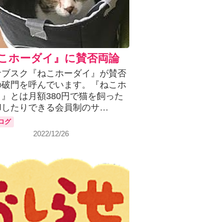
こホーダイ』に賛否両論
サブスク『ねこホーダイ』が賛否
の破門を呼んでいます。『ねこホ
』とは月額380円で猫を飼った
却したりできる会員制のサ…
ログ
2022/12/26