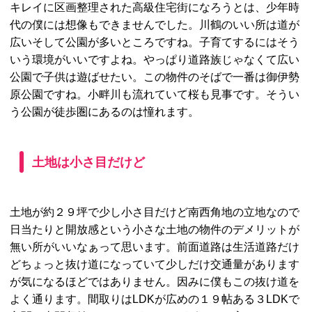
キレイに区画整理された高級住宅街になろうとは、少年時
代の僕には想像もできませんでした。川鶴のいい所は道が
広いそして公園が多いところですね。子育てするにはそう
いう環境がいいですよね。やっぱり道路族じゃなくて広い
公園で子供は遊ばせたい。この物件のそばで一番は御伊勢
原公園ですね。小畔川も流れていて桜も見事です。そうい
う公園が徒歩圏にあるのは憧れます。
土地は小さ目だけど
土地が約２９坪で少し小さ目だけど南西角地の立地なので
日当たりと開放感という小さな土地の物件のデメリットが
無い所がいいなぁって思います。前面道路は生活道路だけ
どちょっと抜け道になっていて少しだけ交通量があります
が気になるほどではありません。因みに僕もこの抜け道を
よく通ります。間取りはLDKが広めの１９帖ある３LDKで