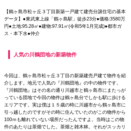
【鶴ヶ島市松ヶ丘３丁目新築一戸建て建売分譲住宅の基本
データ】●東武東上線「鶴ヶ島駅」徒歩23分●価格:3580万
円●土地:95.28㎡●建物:97.91㎡(令和5年1月完成)●都市ガ
ス・本下水●仲介
人気の川鶴団地の新築物件
今回は、鶴ヶ島市松ヶ丘３丁目の新築建売戸建て物件を紹
介します。地元で人気の『川鶴団地』の中の物件です。
『川鶴団地』はその名の通り川越市と鶴ヶ島市にまたっが
っている団地で今回の物件は鶴ヶ島分でしかも駅に歩ける
エリアです。実は僕は１５歳の時に川越市から鶴ヶ島市に
引っ越したのですがその時に住んでいたのがこの物件から
100ｍも離れていない場所だったんですよ。当時はこの物
件のあたりは茶畑でした。茶畑と雑木林。それがスッカリ