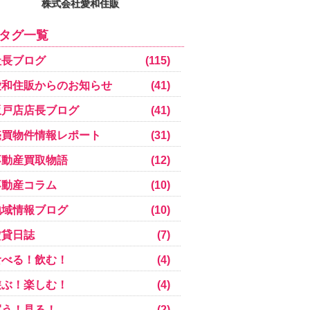
株式会社愛和住販
タグ一覧
社長ブログ
(115)
愛和住販からのお知らせ
(41)
坂戸店店長ブログ
(41)
売買物件情報レポート
(31)
不動産買取物語
(12)
不動産コラム
(10)
地域情報ブログ
(10)
賃貸日誌
(7)
食べる！飲む！
(4)
遊ぶ！楽しむ！
(4)
買う！見る！
(2)