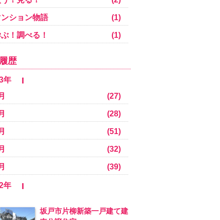
マンション物語
(1)
学ぶ！調べる！
(1)
履歴
23年
月
(27)
月
(28)
月
(51)
月
(32)
月
(39)
22年
坂戸市片柳新築一戸建て建