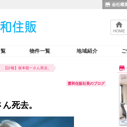
会社概
HOME
一覧
物件一覧
地域紹介
ご
【訃報】坂本龍一さん死去。
愛和住販社長のブログ
さん死去。