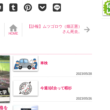
【訃報】ムツゴロウ（畑正憲）
さん死去。
HOME
車検
2023/05/28
今週3試合って暇杉
2023/05/26
格を