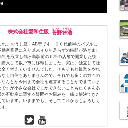
カンノ トモヒロ
株式会社愛和住販
菅野智浩
生まれ。おうし座・AB型です。２０代前半のバブルに
不動産業界に入り以来４０年足らずの時間が過ぎまし
に当社を設立し鶴ヶ島駅前の５坪の店舗で開業した後
を購入して坂戸市に移転しました。実は、独立して社
は全く考えていませんでした。そもそも社長業をやれ
もなく自信もありませんので。それでも多くの方々の
きなんとか今日まで会社を運営することができていま
社ですが小さな会社でしかできないこともたくさんあ
様の不動産に関する疑問やお悩みを一緒に解決できた
えています。いままでも、そしてこれからもよろしく
ます。