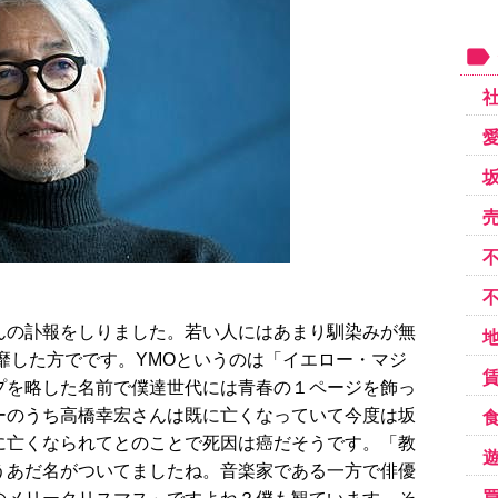
んの訃報をしりました。若い人にはあまり馴染みが無
靡した方でです。YMOというのは「イエロー・マジ
プを略した名前で僕達世代には青春の１ページを飾っ
ーのうち高橋幸宏さんは既に亡くなっていて今度は坂
に亡くなられてとのことで死因は癌だそうです。「教
うあだ名がついてましたね。音楽家である一方で俳優