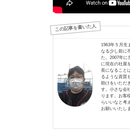
この記事を書いた人
1963年５月
なる少し前に
た。2007年
に現在の社屋
長になること
るような資質
助けをいただ
す。小さな会
ります。お客
らいいなと考
お願いいたし