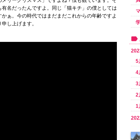
のメリークリスマス」ですよね？僕も観ています。そ
も有名だったんですよ。同じ「猫キチ」の僕としては
すかぁ。今の時代ではまだまだこれからの年齢ですよ
り申し上げます。
20
5
4
3
2
1
20