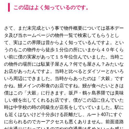
この辺はよく知っているのです。
さて、まだ未完成という事で物件概要については基本デー
タ及び当ホームページの物件一覧で検索してもらうとし
て、実はこの界隈は昔からよく知っているんですよ。とい
うのもこの物件から徒歩１分位の所にいまから４０年くら
い前に僕の実家があって１５年位住んでいました。当時こ
の物件の場所には駄菓子屋さん？何でも屋さん？みたいな
お店があったんですよ。当時と比べるとダイソーとかいろ
いろ周辺にできました。当時からあったのは「大穀」です
かね。鰻メインの和食のお店ですね。鰻が食べたいときは
僕はこの「大穀」に行きます。坂戸・鶴ヶ島界隈では美味
しい鰻を出してくれるお店です。僕がこの辺に住んでいた
時は中学校の時の同級生が店長をしていていました。駅に
も近くはないけど十分歩ける距離だし、ルート407にすぐ
に出られるのでカーアクセスも悪くありません。前面道路
が大通りになっているのでやや交通量は多めといった感じ