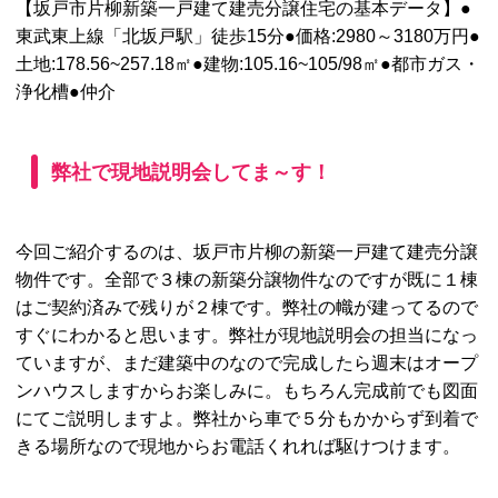
【坂戸市片柳新築一戸建て建売分譲住宅の基本データ】●
東武東上線「北坂戸駅」徒歩15分●価格:2980～3180万円●
土地:178.56~257.18㎡●建物:105.16~105/98㎡●都市ガス・
浄化槽●仲介
弊社で現地説明会してま～す！
今回ご紹介するのは、坂戸市片柳の新築一戸建て建売分譲
物件です。全部で３棟の新築分譲物件なのですが既に１棟
はご契約済みで残りが２棟です。弊社の幟が建ってるので
すぐにわかると思います。弊社が現地説明会の担当になっ
ていますが、まだ建築中のなので完成したら週末はオープ
ンハウスしますからお楽しみに。もちろん完成前でも図面
にてご説明しますよ。弊社から車で５分もかからず到着で
きる場所なので現地からお電話くれれば駆けつけます。