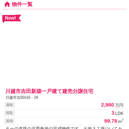
物件一覧
New!
川越市吉田新築一戸建て建売分譲住宅
川越市吉田616－29
2,980
万円
価格
3
LDK
間取
99.78
2
m
面積
６ｍの道路の北西角地の完成物件です。土地３７坪ついてカ