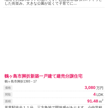
した街並み。大きな公園が近くて子育てに…
鶴ヶ島市脚折新築一戸建て建売分譲住宅
鶴ヶ島市脚折1393－17
3,080
万円
価格
4
LDK
間取
91.48
2
m
面積
若葉駅徒歩１１分。三方角地で開放感があります。小中学校