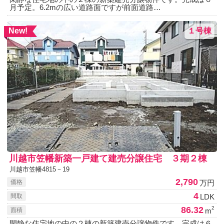
月予定。6.2mの広い道路面ですが前面道路…
１号棟
New!
川越市笠幡新築一戸建て建売分譲住宅 ３期２棟
川越市笠幡4815－19
2,790
万円
価格
4
LDK
間取
86.32
2
m
面積
閑静な住宅地の中の２棟の新築建売分譲物件です。完成は６