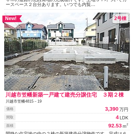
ースペース２台分あります。いつでも内覧…
2号棟
New!
川越市笠幡新築一戸建て建売分譲住宅 ３期２棟
川越市笠幡4815－19
3,390
万円
価格
4
LDK
間取
92.53
2
m
面積
閑静な住宅地の中の２棟の新築建売分譲物件です。完成は６