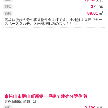
万円
3
SLDK
間取
89.01
2
m
面積
高坂駅徒歩６分の駅近物件全４棟です。土地は４０坪でカー
スペース２台分。区画整理地内のスッキリ…
東松山市殿山町新築一戸建て建売分譲住宅
東松山市殿山町28－18
2,390
価格