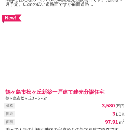
月予定。6.2mの広い道路面ですが前面道路…
New!
鶴ヶ島市松ヶ丘新築一戸建て建売分譲住宅
鶴ヶ島市松ヶ丘3－6－24
3,580
万円
価格
3
LDK
間取
97.91
2
m
面積
地元で人気の川鶴団地内の完成済みの新築戸建て物件です。