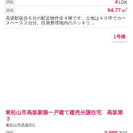
4
LDK
間取
94.77
2
m
面積
高坂駅徒歩６分の駅近物件全４棟です。土地は４０坪でカー
スペース２台分。区画整理地内のスッキリ…
1号棟
東松山市高坂新築一戸建て建売分譲住宅 高坂第
３
東松山市高坂811
2,999
価格