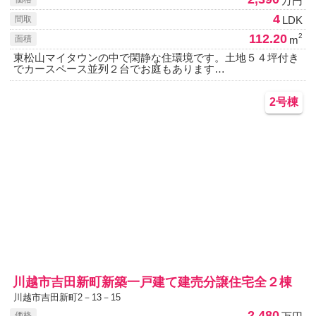
万円
4
LDK
間取
112.20
2
m
面積
東松山マイタウンの中で閑静な住環境です。土地５４坪付き
でカースペース並列２台でお庭もあります…
2号棟
川越市吉田新町新築一戸建て建売分譲住宅全２棟
川越市吉田新町2－13－15
2,480
価格