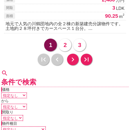
万円
3
LDK
間取
90.25
2
m
面積
地元で人気の川鶴団地内の全２棟の新築建売分譲物件です。
土地約２８坪付きでカースペース１台分。…
1
2
3
条件で検索
価格
から
間取り
物件種目