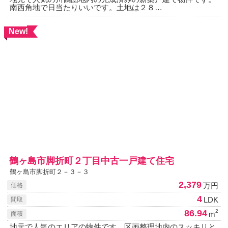
南西角地で日当たりいいです。土地は２８…
New!
鶴ヶ島市脚折町２丁目中古一戸建て住宅
鶴ヶ島市脚折町２－３－３
2,379
万円
価格
4
LDK
間取
86.94
2
m
面積
地元で人気のエリアの物件です。区画整理地内のスッキリと