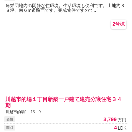
角栄団地内の閑静な住環境。生活環境も便利です。土地約３
８坪、南６m道路面です。完成物件ですので…
2号棟
川越市的場１丁目新築一戸建て建売分譲住宅３４
期
川越市的場1－13－9
3,799
万円
価格
4
LDK
間取