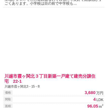
ごくあります。小学校は目の前で中学校も…
川越市霞ヶ関北３丁目新築一戸建て建売分譲住
宅 22-1
川越市霞ヶ関北3－15－8
3,680
万円
価格
4
LDK
間取
96.05
2
m
面積