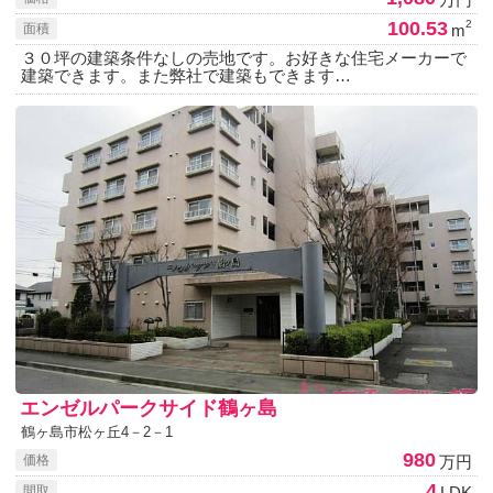
100.53
2
m
面積
３０坪の建築条件なしの売地です。お好きな住宅メーカーで
建築できます。また弊社で建築もできます…
エンゼルパークサイド鶴ヶ島
鶴ヶ島市松ヶ丘4－2－1
980
万円
価格
4
LDK
間取