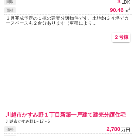
3
LDK
間取
90.46
2
m
面積
３月完成予定の１棟の建売分譲物件です。土地約３４坪でカ
ースペースも２台分あります（車種により…
２号棟
川越市かすみ野１丁目新築一戸建て建売分譲住宅
川越市かすみ野1－17－6
2,780
万円
価格