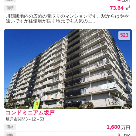
73.64
2
m
面積
川鶴団地内の広めの間取りのマンションです。駅からはやや
遠いですが住環境が良く地元でも人気のエ…
523
コンドミニアム坂戸
坂戸市関間3－12－53
1,680
万円
価格
3
LDK
間取