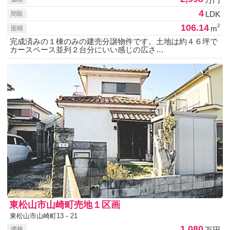
4
LDK
間取
106.14
2
m
面積
完成済みの１棟のみの建売分譲物件です。土地は約４６坪で
カースペース並列２台分にいい感じの広さ…
東松山市山崎町売地１区画
東松山市山崎町13－21
1,080
万円
価格