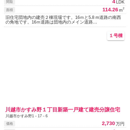
4
LDK
間取
114.26
2
m
面積
旧住宅団地内の建売２棟現場です。16ｍと5.8 m道路の南西
の角地です。16ｍ道路は団地内のメイン道路…
１号棟
川越市かすみ野１丁目新築一戸建て建売分譲住宅
川越市かすみ野1－17－6
2,730
万円
価格