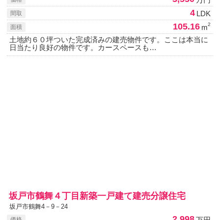
4
LDK
間取
105.16
2
m
面積
土地約６０坪ついた完成済みの建売物件です。ここは本当に
日当たり良好の物件です。カースペースも…
坂戸市鶴舞４丁目新築一戸建て建売分譲住宅
坂戸市鶴舞4－9－24
2,998
万円
価格