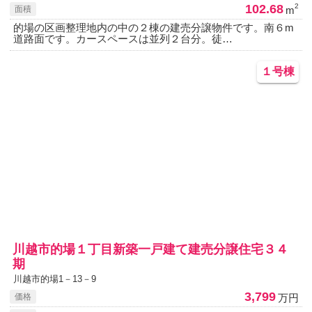
102.68
2
m
面積
的場の区画整理地内の中の２棟の建売分譲物件です。南６m
道路面です。カースペースは並列２台分。徒…
１号棟
川越市的場１丁目新築一戸建て建売分譲住宅３４
期
川越市的場1－13－9
3,799
万円
価格