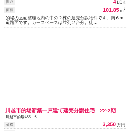
4
LDK
間取
101.85
2
m
面積
的場の区画整理地内の中の２棟の建売分譲物件です。南６m
道路面です。カースペースは並列２台分。徒…
川越市的場新築一戸建て建売分譲住宅 22-2期
川越市的場433－6
3,350
万円
価格