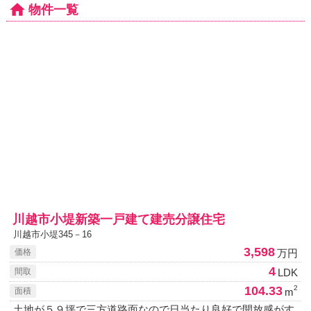
物件一覧
川越市小堤新築一戸建て建売分譲住宅
川越市小堤345－16
3,598
万円
価格
4
LDK
間取
104.33
2
m
面積
土地が５９坪で三方道路面なので日当たり良好で開放感がす