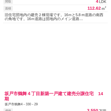
4
LDK
間取
112.62
2
m
面積
旧住宅団地内の建売２棟現場です。16ｍと5.8 m道路の南西
の角地です。16ｍ道路は団地内のメイン道路…
坂戸市鶴舞４丁目新築一戸建て建売分譲住宅 14
期
坂戸市鶴舞4－330－29
3,550
万円
価格