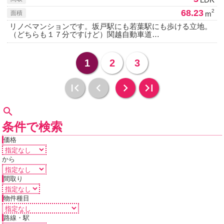
68.23
2
m
面積
リノベマンションです。坂戸駅にも若葉駅にも歩ける立地。
（どちらも１７分ですけど）関越自動車道…
1
2
3
条件で検索
価格
から
間取り
物件種目
路線・駅