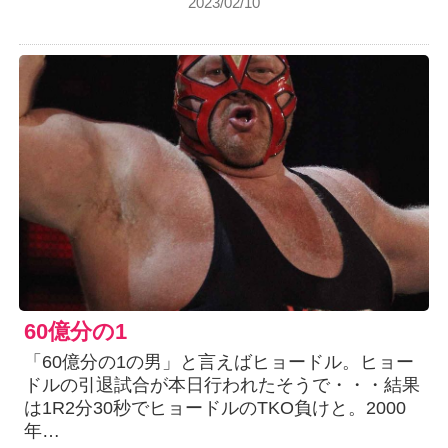
2023/02/10
60億分の1
「60億分の1の男」と言えばヒョードル。ヒョー
ドルの引退試合が本日行われたそうで・・・結果
は1R2分30秒でヒョードルのTKO負けと。2000
年…