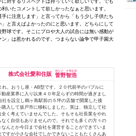
手に対するリスペクトは持っていて欲しいです。でも
の利いたコメントして欲しかったなぁと思います。
選手に注意します」と言ってから「もう少し子供たち
い」と言えばよかったのにと思います。どちらにして
校野球です。そこにプロや大人の試合には無い感動が
ァン」は惹かれるのです。つまらない論争で甲子園大
カンノ トモヒロ
株式会社愛和住販
菅野智浩
生まれ。おうし座・AB型です。２０代前半のバブルに
不動産業界に入り以来４０年足らずの時間が過ぎまし
に当社を設立し鶴ヶ島駅前の５坪の店舗で開業した後
を購入して坂戸市に移転しました。実は、独立して社
は全く考えていませんでした。そもそも社長業をやれ
もなく自信もありませんので。それでも多くの方々の
きなんとか今日まで会社を運営することができていま
社ですが小さな会社でしかできないこともたくさんあ