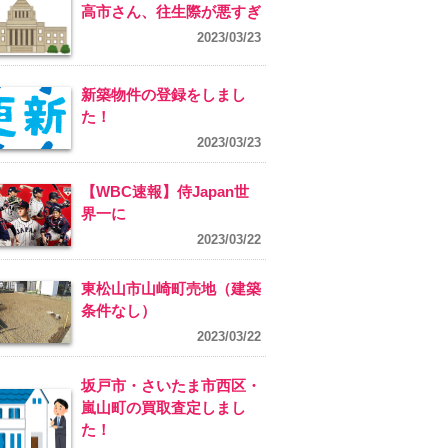
高市さん、往生際が悪すぎ
2023/03/23
新築物件の登録をしまし
た！
2023/03/23
【WBC速報】侍Japan世
界一に
2023/03/22
東松山市山崎町売地（建築
条件なし）
2023/03/22
坂戸市・さいたま市西区・
嵐山町の買取査定しまし
た！