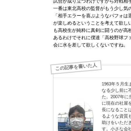
試合が成り立つわけですから対戦相
一番は東北高校の監督がもう少し気
「相手エラーを喜ぶようなパフォは
が楽しめるということを考えて欲し
も高校生が純粋に真剣に闘うのが高
あるわけでそれに僕達「高校野球フ
会に水を差して欲しくないですね。
この記事を書いた人
1963年５月
なる少し前に
た。2007年
に現在の社屋
長になること
るような資質
助けをいただ
す。小さな会