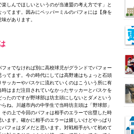
で楽しんでほしいというのが当連盟の考え方です」と
なってます。因みにペッパーミルのパフォには【身を
意味があります。
は
パフォでなければ別に高校球児がグランドでパフォー
思ってます。今の時代にしては高野連はちょっと石頭
りサッカーやバスケに流れていくのはこういう所に有
当時はまだ注目されていなかったサッカーとバスケを
だったのですが野球部は坊主頭にしないとダメという
からね。川越市内の中学生で当時坊主頭は「野球部」
、その上で今回のパフォは相手のエラーで出塁した時
思います。確かに相手のエラーは嬉しいけどやっぱり
なパフォはダメだと思います。対戦相手がいて初めて