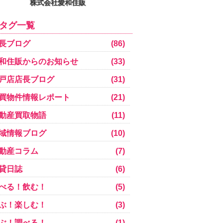
株式会社愛和住販
タグ一覧
長ブログ
(86)
和住販からのお知らせ
(33)
戸店店長ブログ
(31)
買物件情報レポート
(21)
動産買取物語
(11)
域情報ブログ
(10)
動産コラム
(7)
貸日誌
(6)
べる！飲む！
(5)
ぶ！楽しむ！
(3)
ぶ！調べる！
(1)