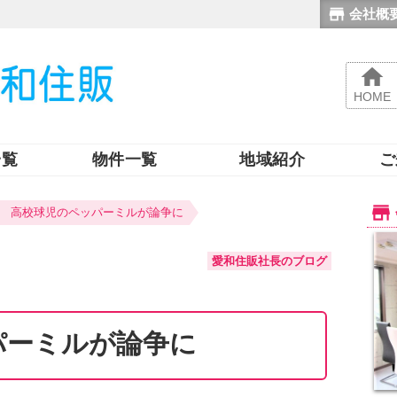
会社概
HOME
一覧
物件一覧
地域紹介
ご
高校球児のペッパーミルが論争に
愛和住販社長のブログ
パーミルが論争に