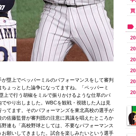
買
2
2
2
2
手が塁上でペッパーミルのパフォーマンスをして審判
2
はちょっとした論争になってますね。「ペッパーミ
2
が塁上で行う胡椒をミルで振りかけるような仕草のパ
内でやり出しました。WBCを観戦・視聴した人は見
行ってます。そのパフォーマンズを東北高校の選手が
校の佐藤監督が審判団の注意に異議を唱えたところか
高野連も「高校野球としては、不要なパフォーマンス
うお願いしてきました。試合を楽しみたいという選手