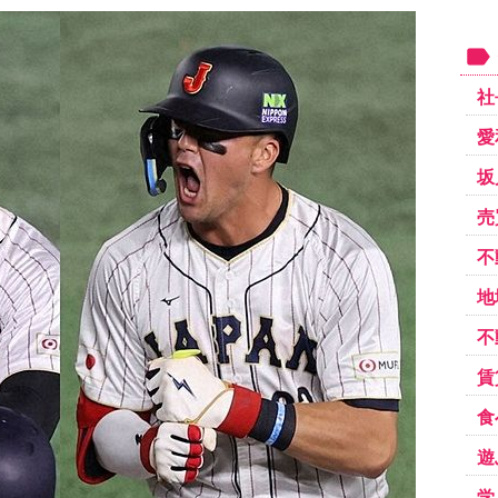
社
愛
坂
売
不
地
不
賃
食
遊
学