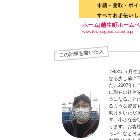
ホーム|越生町ホーム
www.town.ogose.saitama.jp
この記事を書いた人
1963年５月
なる少し前に
た。2007年
に現在の社屋
長になること
るような資質
助けをいただ
す。小さな会
ります。お客
らいいなと考