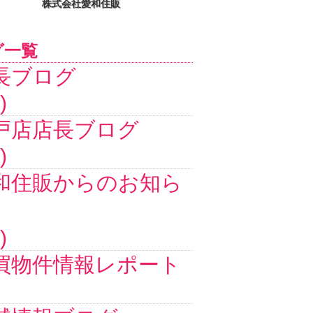
株式会社愛和住販
グ一覧
長ブログ
)
戸店店長ブログ
)
和住販からのお知ら
)
買物件情報レポート