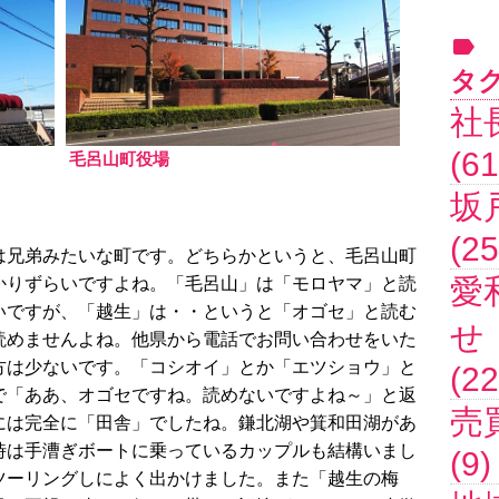
タ
社
(61
毛呂山町役場
坂
(25
は兄弟みたいな町です。どちらかというと、毛呂山町
愛
かりずらいですよね。「毛呂山」は「モロヤマ」と読
いですが、「越生」は・・というと「オゴセ」と読む
せ
読めませんよね。他県から電話でお問い合わせをいた
方は少ないです。「コシオイ」とか「エツショウ」と
(22
で「ああ、オゴセですね。読めないですよね～」と返
売
には完全に「田舎」でしたね。鎌北湖や箕和田湖があ
時は手漕ぎボートに乗っているカップルも結構いまし
(9)
ツーリングしによく出かけました。また「越生の梅