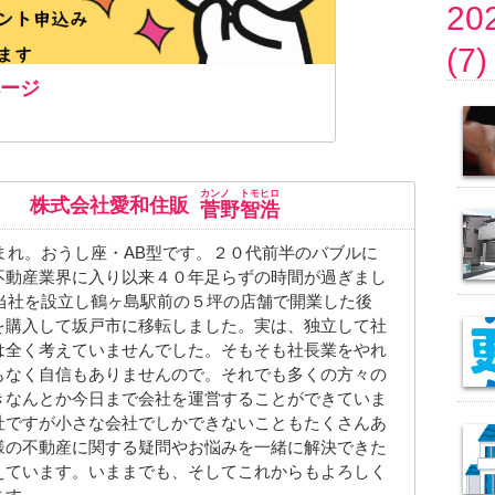
20
(7)
ページ
カンノ トモヒロ
株式会社愛和住販
菅野智浩
生まれ。おうし座・AB型です。２０代前半のバブルに
不動産業界に入り以来４０年足らずの時間が過ぎまし
に当社を設立し鶴ヶ島駅前の５坪の店舗で開業した後
を購入して坂戸市に移転しました。実は、独立して社
は全く考えていませんでした。そもそも社長業をやれ
もなく自信もありませんので。それでも多くの方々の
きなんとか今日まで会社を運営することができていま
社ですが小さな会社でしかできないこともたくさんあ
様の不動産に関する疑問やお悩みを一緒に解決できた
えています。いままでも、そしてこれからもよろしく