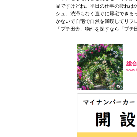
品ですけどね。平日の仕事の疲れは
シュ。渋滞もなく直ぐに帰宅できる
かないで自宅で自然を満喫してリフ
「プチ田舎」物件を探すなら「プチ
総合
www.t