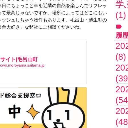
学
休日にちょっこと車を近隣の自然を楽しんでリフレッ
って最高じゃないですか。場所によってはどこにもい
(1)
レッシュしちゃう物件もあります。毛呂山・越生町の
田舎大好き」な弊社にご相談くださいね。
履
20
(8)
サイト|毛呂山町
own.moroyama.saitama.jp
20
(39
20
(54
20
(48