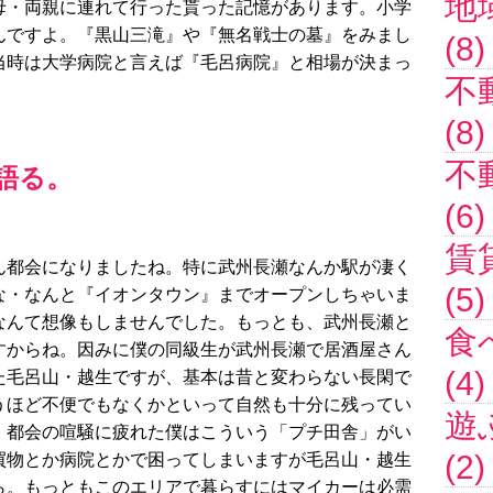
地
母・両親に連れて行った貰った記憶があります。小学
んですよ。『黒山三滝』や『無名戦士の墓』をみまし
(8)
当時は大学病院と言えば『毛呂病院』と相場が決まっ
不
(8)
不
語る。
(6)
賃
ん都会になりましたね。特に武州長瀬なんか駅が凄く
(5)
な・なんと『イオンタウン』までオープンしちゃいま
なんて想像もしませんでした。もっとも、武州長瀬と
食
すからね。因みに僕の同級生が武州長瀬で居酒屋さん
(4)
た毛呂山・越生ですが、基本は昔と変わらない長閑で
うほど不便でもなくかといって自然も十分に残ってい
遊
。都会の喧騒に疲れた僕はこういう「プチ田舎」がい
(2)
買物とか病院とかで困ってしまいますが毛呂山・越生
ら。もっともこのエリアで暮らすにはマイカーは必需