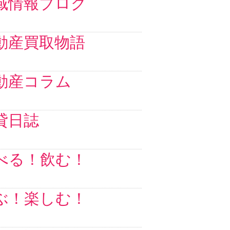
域情報ブログ
動産買取物語
動産コラム
貸日誌
べる！飲む！
ぶ！楽しむ！