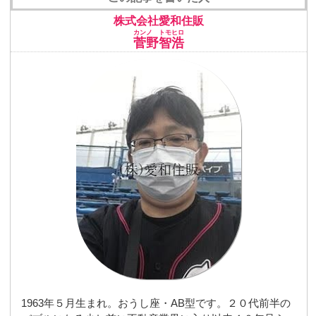
株式会社愛和住販
カンノ トモヒロ
菅野智浩
1963年５月生まれ。おうし座・AB型です。２０代前半の