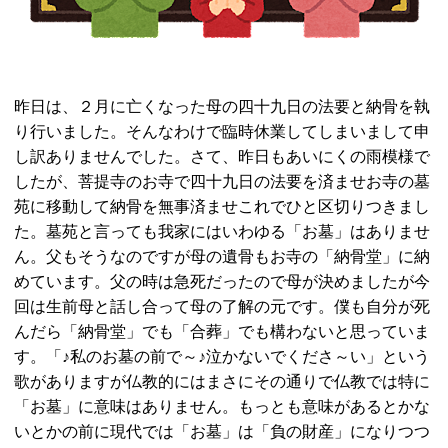
昨日は、２月に亡くなった母の四十九日の法要と納骨を執
り行いました。そんなわけで臨時休業してしまいまして申
し訳ありませんでした。さて、昨日もあいにくの雨模様で
したが、菩提寺のお寺で四十九日の法要を済ませお寺の墓
苑に移動して納骨を無事済ませこれでひと区切りつきまし
た。墓苑と言っても我家にはいわゆる「お墓」はありませ
ん。父もそうなのですが母の遺骨もお寺の「納骨堂」に納
めています。父の時は急死だったので母が決めましたが今
回は生前母と話し合って母の了解の元です。僕も自分が死
んだら「納骨堂」でも「合葬」でも構わないと思っていま
す。「♪私のお墓の前で～♪泣かないでくださ～い」という
歌がありますが仏教的にはまさにその通りで仏教では特に
「お墓」に意味はありません。もっとも意味があるとかな
いとかの前に現代では「お墓」は「負の財産」になりつつ